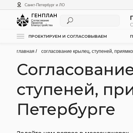
Санкт-Петербург и ЛО
ГЕНПЛАН
Проек
Согласование
Проектов
Согласо
Благоустройства
ПРОЕКТИРУЕМ И СОГЛАСОВЫВАЕМ
ПРОЕКТ
главная
согласование крылец, ступеней, приямков
/
Согласование 
ступеней, прия
Петербурге
Задайте нам вопрос в мессенджерах
или позвоните нам: