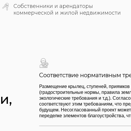
Соответствие нормативным требованиям 
Размещение крылец, ступеней, приямков регулируется
(градостроительные нормы, правила землепользования 
экологические требования и т.д.). Согласование проект
соответствуют этим требованиям, что предотвращает 
будущем. Несогласованный проект может привести к п
переделке элементов благоустройства, что повлечет за
Обеспечение безопасности и комфорта
Проект размещения крылец, ступеней, приямков должен
комфорт для всех пользователей территории (пешеходо
и т.д.).