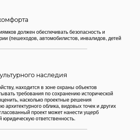
о наследия
тся в зоне охраны объектов
вания по сохранению исторической
олько проектные решения
го облика, видовых точек и других
проект может нанести ущерб
 ответственность.
ю среду
онично вписываться в существующую
ости и не создавая конфликтов с
ет оценить, насколько проектные
 особенности ландшафта и не создают
ласование может выявить необходимость
соты элементов благоустройства или