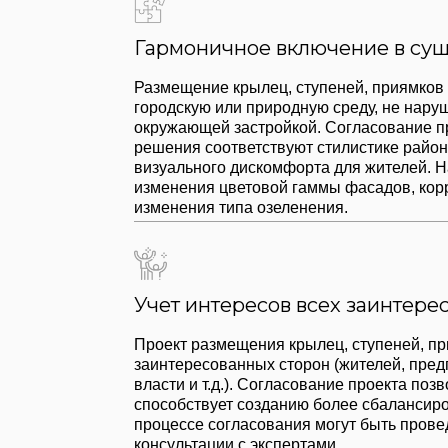
Учет интересов всех заинтересованных 
Проект размещения крылец, ступеней, приямков может
заинтересованных сторон (жителей, предпринимателей
власти и т.д.). Согласование проекта позволяет выявить
способствует созданию более сбалансированного и соц
процессе согласования могут быть проведены обществ
консультации с экспертами.
Предотвращение будущих проблем и ко
Размещение крылец, ступеней, приямков – это не прост
позволяющий избежать потенциальных проблем и конф
могут быть связаны с юридическими, финансовыми, те
Согласование – это инвестиция в спокойствие, экономи
территорий.