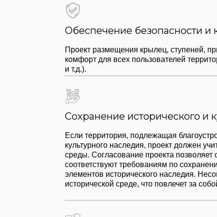
Сохранение исторического и культурног
Если территория, подлежащая благоустройству, находи
культурного наследия, проект должен учитывать требо
среды. Согласование проекта позволяет оценить, наск
соответствуют требованиям по сохранению архитектурно
элементов исторического наследия. Несогласованный 
исторической среде, что повлечет за собой юридическую
Гармоничное включение в существующу
Размещение крылец, ступеней, приямков должно гарм
городскую или природную среду, не нарушая ее целостн
окружающей застройкой. Согласование проекта позволя
решения соответствуют стилистике района, учитывают
визуального дискомфорта для жителей. Например, сог
изменения цветовой гаммы фасадов, корректировки вы
изменения типа озеленения.