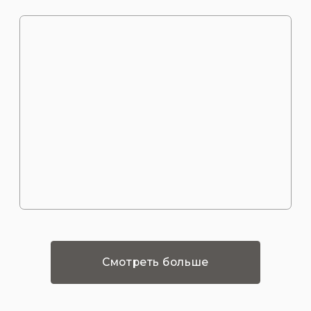
Смотреть больше
иятий по проектир
, приямков
ым наследием, согласование крылец, ступеней, приямков— 
ода и соблюдения множества нормативов. Козырьки играют
ходных зон от неблагоприятных погодных условий, а такж