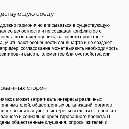
сторон
 затрагивать интересы различных
, общественных организаций, органов
 и учесть интересы всех этих сторон, что
иально ориентированного проекта. В
енные слушания, опросы жителей и
нфликтов
о формальность, а важный этап,
ликтов в будущем. Эти проблемы
хническими и социальными аспектами.
ю средств и устойчивое развитие